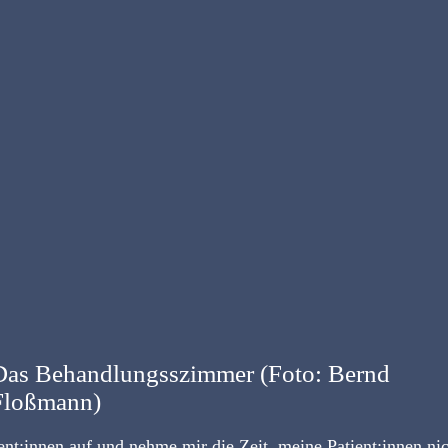
Das Behandlungsszimmer (Foto: Bernd
Floßmann)
ient:innen auf und nehme mir die Zeit, meine Patient:innen n