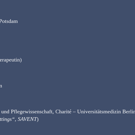
 Potsdam
erapeutin)
m
 und Pflegewissenschaft, Charité – Universitätsmedizin Berlin
ettings“, SAVENT
)