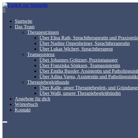
Zum
Inhalt
springen
Startseite
Das Team
Therapeut:innen
Über Elisa Rath, Sprachtherapeutin und Praxisgrü
Über Nadine Oppenheimer, Sprachtherapeutin
Über Lukas Wichert, Sprachtherapeut
Teamassistenz
Über Johannes Grützner, Praxismanager
Über Franziska Sönksen, Teamassistentin
Über Emilia Bussler, Assistentin und Patholinguist
Über Adina Varga, Assistentin und Patholinguistik
Therapiebegleithunde
Über Kalle, unser Therapiebegleit- und Gründung
Über Walli, unsere Therapie­begleit­hündin
Angebote für dich
Wörterbuch
Kontakt